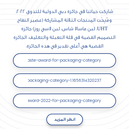
شاركت حياتنا في جائزة دبي الدولية للتذوق ٢٠٢٢.
ومُنِحَت المنتجات الثلاثة المشاركة (عصير التفاح
UHT، لبن ماسالا شاس، لبن لاسي روز) جائزة
التصميم الفضية في فئة التعبئة والتغليف. الجائزة
الفضية هي أعلى تقدير في هذه الجائزة.
international-taste-award-for-packaging-category
ard-2022-for-packaging-category-1.1656314320237
ational-taste-award-2022-for-packaging-category/
انظر المزيد