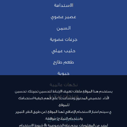
الاستدامة
عصير عضوي
السمن
جرعات عضوية
حليب عملي
طعم طازج
حيوية
نكهات عالمية
يستخدم هذا الموقع ملفات تعريف الارتباط لتحسين تجربتك، تحسين
منتجات غذائية
الأداء، تخصيص المحتوى ومساعدتنا على فهم كيفية استخدامك
للموقع.
ي سيتم اعتبار الاستخدام الإضافي لهذا الموقع (عن طريق النقر، التمرير
تابعونا على
واستخدام النماذج) موافقة.
لمزيد من المعلومات، يرجى زيارة
الخصوصية‬‬‬‬
&
شروط الاستخدام