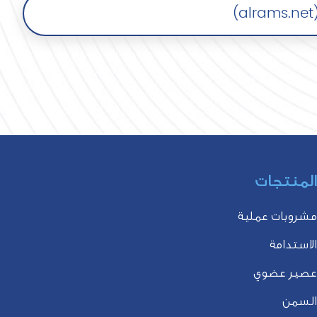
لمنتجات
شروبات عملية
لاستدامة
صير عضوي
لسمن