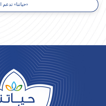
«حياتنا» تدعم الا